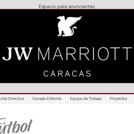
Espacio para anunciantes:
unta Directiva
Consejo Editorial
Equipo de Trabajo
Proyectos
Venezuela Futbo