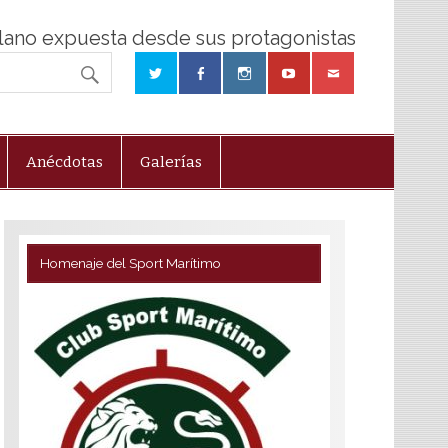
olano expuesta desde sus protagonistas
Anécdotas
Galerías
Homenaje del Sport Marítimo