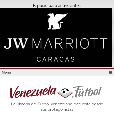
Espacio para anunciantes:
Menú
Venezuela
La Historia del Futbol Venezolano expuesta desde
Futbol
sus protagonistas