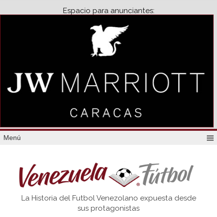
Espacio para anunciantes:
Menú
Venezuela
La Historia del Futbol Venezolano expuesta desde
Futbol
sus protagonistas