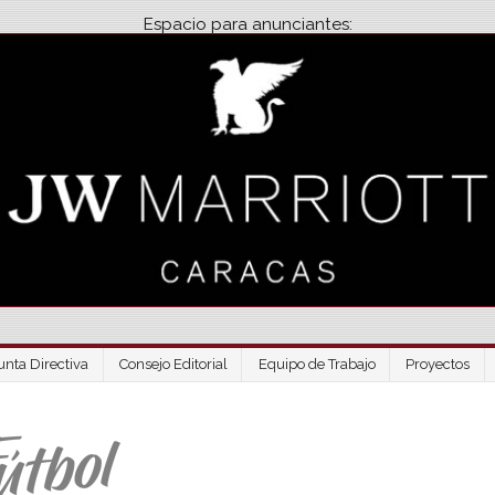
Espacio para anunciantes:
unta Directiva
Consejo Editorial
Equipo de Trabajo
Proyectos
Venezuela Futbo