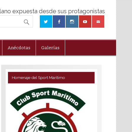
olano expuesta desde sus protagonistas
Anécdotas
Galerías
Homenaje del Sport Marítimo