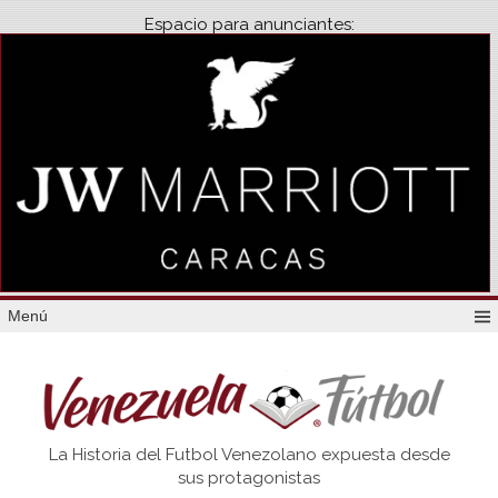
Espacio para anunciantes:
Menú
Venezuela
La Historia del Futbol Venezolano expuesta desde
Futbol
sus protagonistas