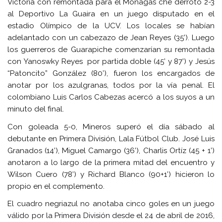
Victoria con remontada para el Monagas che derrotó 2-3
al Deportivo La Guaira en un juego disputado en el
estadio Olímpico de la UCV. Los locales se habían
adelantado con un cabezazo de Jean Reyes (35’). Luego
los guerreros de Guarapiche comenzarían su remontada
con Yanoswky Reyes por partida doble (45’ y 87’) y Jesús
“Patoncito” González (80’), fueron los encargados de
anotar por los azulgranas, todos por la vía penal. El
colombiano Luis Carlos Cabezas acercó a los suyos a un
minuto del final.
Con goleada 5-0, Mineros superó el día sábado al
debutante en Primera División, Lala Fútbol Club. José Luis
Granados (14’), Miguel Camargo (36’), Charlis Ortíz (45 + 1’)
anotaron a lo largo de la primera mitad del encuentro y
Wilson Cuero (78’) y Richard Blanco (90+1’) hicieron lo
propio en el complemento.
El cuadro negriazul no anotaba cinco goles en un juego
válido por la Primera División desde el 24 de abril de 2016,