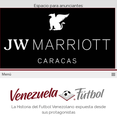
Espacio para anunciantes:
Menú
Venezuela
La Historia del Futbol Venezolano expuesta desde
Futbol
sus protagonistas