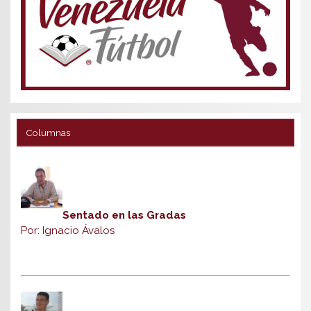
Columnas
Sentado en las Gradas
Por: Ignacio Ávalos