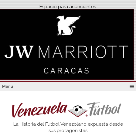
Espacio para anunciantes:
Menú
Venezuela
La Historia del Futbol Venezolano expuesta desde
Futbol
sus protagonistas