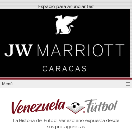
Espacio para anunciantes:
Menú
Venezuela
La Historia del Futbol Venezolano expuesta desde
Futbol
sus protagonistas