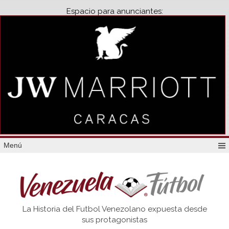
Espacio para anunciantes:
Menú
Venezuela
La Historia del Futbol Venezolano expuesta desde
Futbol
sus protagonistas