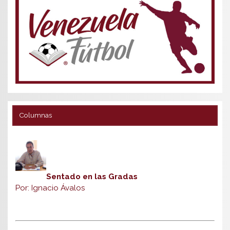
Columnas
Sentado en las Gradas
Por: Ignacio Ávalos