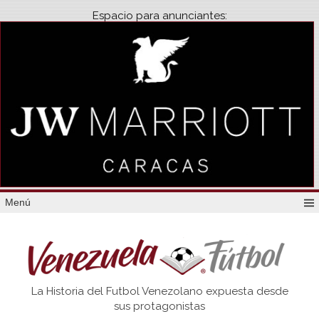
Espacio para anunciantes:
Menú
Venezuela
La Historia del Futbol Venezolano expuesta desde
Futbol
sus protagonistas