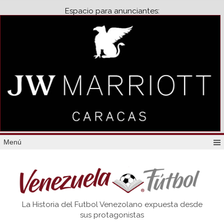
Espacio para anunciantes:
Menú
Venezuela
La Historia del Futbol Venezolano expuesta desde
Futbol
sus protagonistas