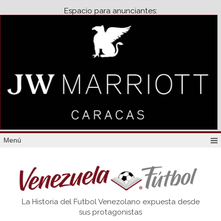
Espacio para anunciantes:
Menú
Venezuela
La Historia del Futbol Venezolano expuesta desde
Futbol
sus protagonistas