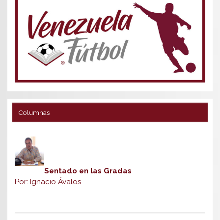
Columnas
Sentado en las Gradas
Por: Ignacio Ávalos