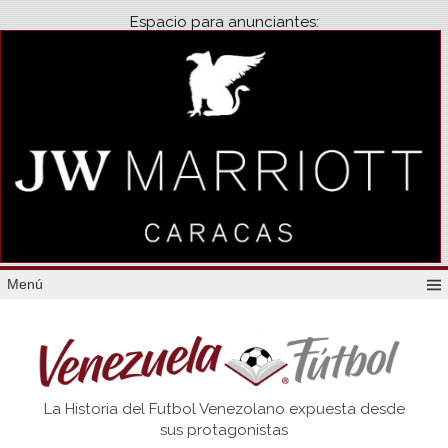
Espacio para anunciantes:
Menú
Venezuela
La Historia del Futbol Venezolano expuesta desde
Futbol
sus protagonistas