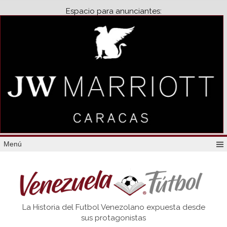
Espacio para anunciantes:
Menú
Venezuela
La Historia del Futbol Venezolano expuesta desde
Futbol
sus protagonistas