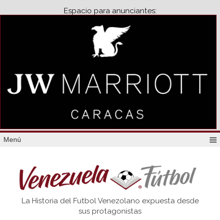
Espacio para anunciantes:
Menú
Venezuela
La Historia del Futbol Venezolano expuesta desde
Futbol
sus protagonistas