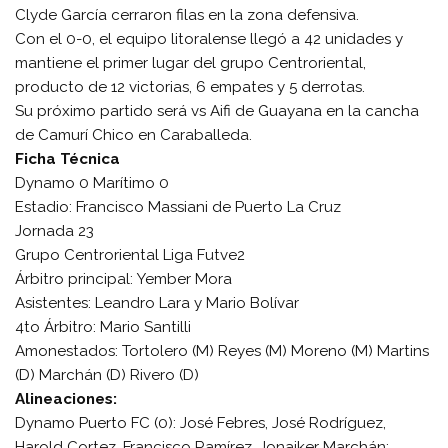
Clyde García cerraron filas en la zona defensiva.
Con el 0-0, el equipo litoralense llegó a 42 unidades y
mantiene el primer lugar del grupo Centroriental,
producto de 12 victorias, 6 empates y 5 derrotas.
Su próximo partido será vs Aifi de Guayana en la cancha
de Camurí Chico en Caraballeda.
Ficha Técnica
Dynamo 0 Marítimo 0
Estadio: Francisco Massiani de Puerto La Cruz
Jornada 23
Grupo Centroriental Liga Futve2
Árbitro principal: Yember Mora
Asistentes: Leandro Lara y Mario Bolívar
4to Árbitro: Mario Santilli
Amonestados: Tortolero (M) Reyes (M) Moreno (M) Martins
(D) Marchán (D) Rivero (D)
Alineaciones:
Dynamo Puerto FC (0): José Febres, José Rodríguez,
Harold Cortez, Francisco Ramírez, Jonaiker Marchán;