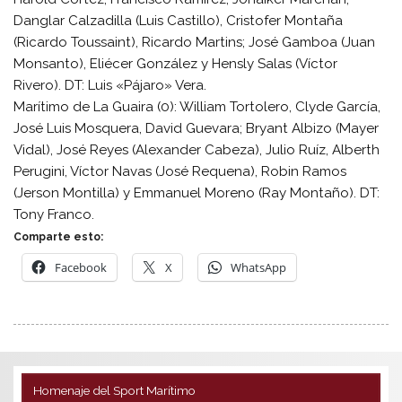
Danglar Calzadilla (Luis Castillo), Cristofer Montaña
(Ricardo Toussaint), Ricardo Martins; José Gamboa (Juan
Monsanto), Eliécer González y Hensly Salas (Víctor
Rivero). DT: Luis «Pájaro» Vera.
Marítimo de La Guaira (0): William Tortolero, Clyde García,
José Luis Mosquera, David Guevara; Bryant Albizo (Mayer
Vidal), José Reyes (Alexander Cabeza), Julio Ruíz, Alberth
Perugini, Víctor Navas (José Requena), Robin Ramos
(Jerson Montilla) y Emmanuel Moreno (Ray Montaño). DT:
Tony Franco.
Comparte esto:
Facebook
X
WhatsApp
Homenaje del Sport Marítimo