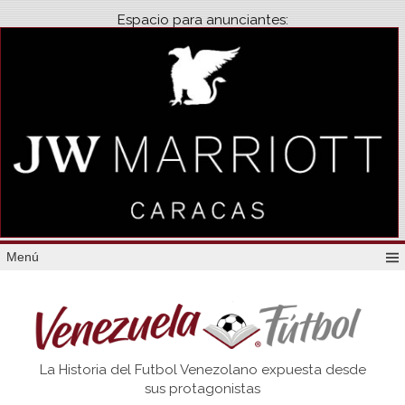
Espacio para anunciantes:
Menú
Venezuela
La Historia del Futbol Venezolano expuesta desde
Futbol
sus protagonistas