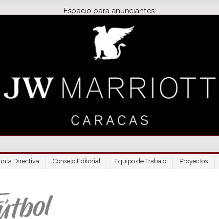
Espacio para anunciantes:
unta Directiva
Consejo Editorial
Equipo de Trabajo
Proyectos
Venezuela Futbo