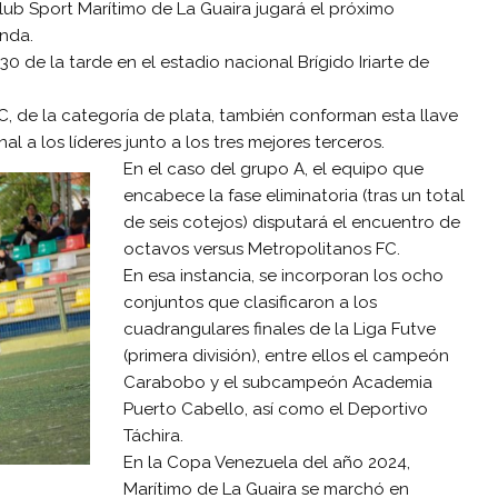
Club Sport Marítimo de La Guaira jugará el próximo
anda.
0 de la tarde en el estadio nacional Brígido Iriarte de
FC, de la categoría de plata, también conforman esta llave
l a los líderes junto a los tres mejores terceros.
En el caso del grupo A, el equipo que
encabece la fase eliminatoria (tras un total
de seis cotejos) disputará el encuentro de
octavos versus Metropolitanos FC.
En esa instancia, se incorporan los ocho
conjuntos que clasificaron a los
cuadrangulares finales de la Liga Futve
(primera división), entre ellos el campeón
Carabobo y el subcampeón Academia
Puerto Cabello, así como el Deportivo
Táchira.
En la Copa Venezuela del año 2024,
Marítimo de La Guaira se marchó en