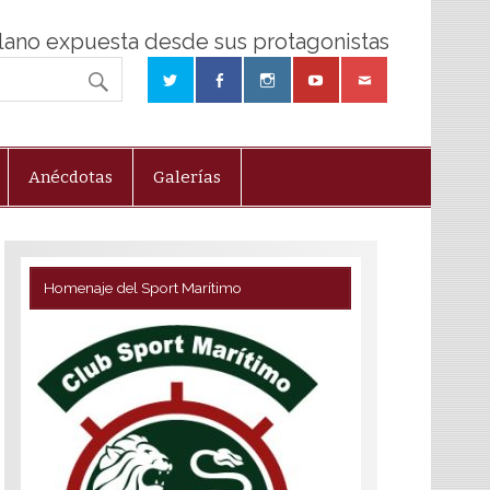
olano expuesta desde sus protagonistas
Anécdotas
Galerías
Homenaje del Sport Marítimo