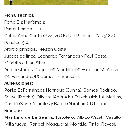
Ficha Técnica
Porto B 2 Marítimo 2
Primer tiempo: 2-0
Goles: Anhe Canté (P 24′ 26′) Kelvin Pacheco (M 75′ 87′)
Penales: 5-4
Árbitro principal: Nelson Costa
Jueces de línea: Leonardo Fernándes y Paúl Costa
4* árbitro: Juan Silva
Amonestados: Duque (M) Montilla (M) Escobar (M) Albizo
(M) Fernándes (P) Gomes (P) Sousa (P).
Alineaciones:
Porto B:
Fernándes, Henrique (Cunha), Gomes, Rodrigo,
Sousa (Ribeiro); Oliveira (Andrade), Teixeira (Mota), Martins,
Candé (Silva); Meireles y Baldé (Abraham). DT: Joao
Brandao.
Marítimo de La Guaira:
Tortolero, Albizo (Vidal), Castillo
(Villanueva), Rangel (Mosquera), Montilla; Pinto (Reyes),