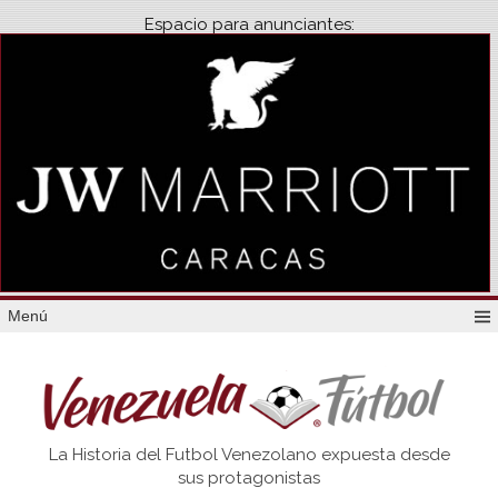
Espacio para anunciantes:
Menú
Venezuela
La Historia del Futbol Venezolano expuesta desde
Futbol
sus protagonistas