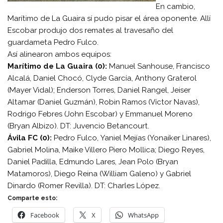
En cambio,
Marítimo de La Guaira sí pudo pisar el área oponente. Allí
Escobar produjo dos remates al travesaño del
guardameta Pedro Fulco.
Así alinearon ambos equipos:
Marítimo de La Guaira (0):
Manuel Sanhouse, Francisco
Alcalá, Daniel Chocó, Clyde García, Anthony Graterol
(Mayer Vidal); Enderson Torres, Daniel Rangel, Jeiser
Altamar (Daniel Guzmán), Robin Ramos (Víctor Navas),
Rodrigo Febres (John Escobar) y Emmanuel Moreno
(Bryan Albizo). DT: Juvencio Betancourt.
Ávila FC (0):
Pedro Fulco, Yaniel Mejías (Yonaiker Linares),
Gabriel Molina, Maike Villero Piero Mollica; Diego Reyes,
Daniel Padilla, Edmundo Lares, Jean Polo (Bryan
Matamoros), Diego Reina (William Galeno) y Gabriel
Dinardo (Romer Revilla). DT: Charles López.
Comparte esto:
Facebook
X
WhatsApp