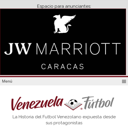
Espacio para anunciantes:
Menú
Venezuela
La Historia del Futbol Venezolano expuesta desde
Futbol
sus protagonistas