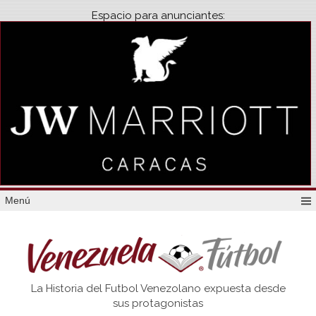
Espacio para anunciantes:
Menú
Venezuela
La Historia del Futbol Venezolano expuesta desde
Futbol
sus protagonistas