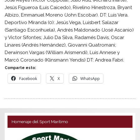
José Reyes (Víctor Coppola), Julio Ruíz (Richard Iriarte),
Jesús Figueroa (Luis Caicedo), Rivelino Hinestroza, Bryant
Albizo, Emmanuel Moreno (John Escobar). DT: Luis Vera.
Deportivo Miranda (0): Jesús Vega, Luisbert Salazar
(Santiago Escorihuela), Andrés Maldonado (José Ascanio)
y Victor Sifontes; Julio Da Silva, Radamés Davis, Oscar
Linares (Andrés Hernández), Giovanni Quatromani;
Derwinson Vargas (William Arismendi), Luis Annese y
Marcó Coronado (Klinsmann Yendis) DT: Andrea Fabri.
Comparte esto:
Facebook
X
WhatsApp
Homenaje del Sport Marítimo