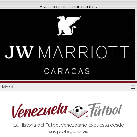
Espacio para anunciantes:
Menú
Venezuela
La Historia del Futbol Venezolano expuesta desde
Futbol
sus protagonistas