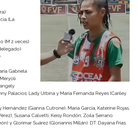
ra)
cía (La
o (M 2 veces)
 delegado)
)
aría Gabriela
 Meryoli
rangely
anny Palacios; Lady Urbina y María Fernanda Reyes (Cariley
Hernández (Gianna Cutrone), María García, Katerine Rojas,
Pérez), Susana Calvetti, Keisy Rondón, Zoila Serrano
ón) y Glorimar Suárez (Gloriannis Millán). DT: Dayana Frías.