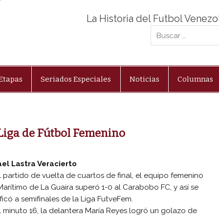
La Historia del Futbol Venez
Etapas
Seriados Especiales
Noticias
Columnas
 Liga de Fútbol Femenino
el Lastra Veracierto
l partido de vuelta de cuartos de final, el equipo femenino
Marítimo de La Guaira superó 1-0 al Carabobo FC, y así se
ificó a semifinales de la Liga FutveFem.
l minuto 16, la delantera María Reyes logró un golazo de