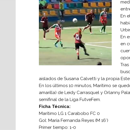
medi
entr
En e
habí
Urbi
En e
en c
cuen
opor
Tras
busc
aislados de Susana Calvetti y la propia Este
En los últimos 10 minutos, Marítimo se qued
amarilla) de Leidy Carrasquel y Orlanny Pal
semifinal de la Liga FutveFem.
Ficha Técnica:
Marítimo LG 1 Carabobo FC 0
Gol: María Fernanda Reyes (M 16′)
Primer tiempo: 1-0