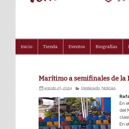
Inicio
Tienda
Eventos
Biografías
Marítimo a semifinales de la
agosto 25, 2024
Destacado
,
Noticias
Rafa
En e
del 
clas
En e