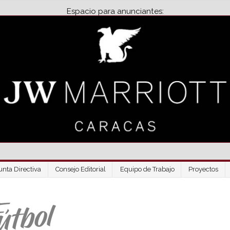
Espacio para anunciantes:
unta Directiva
Consejo Editorial
Equipo de Trabajo
Proyectos
Venezuela Futbo