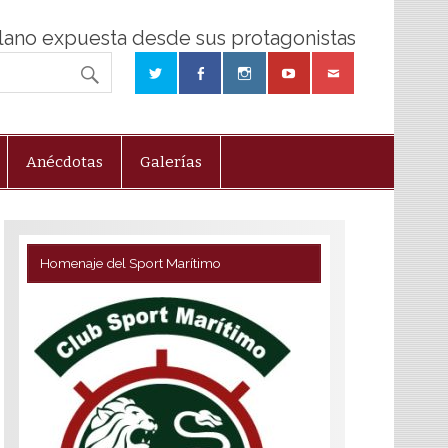
olano expuesta desde sus protagonistas
Anécdotas
Galerías
Homenaje del Sport Marítimo