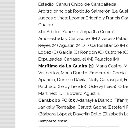
Estadio: Camurí Chico de Caraballeda
Árbitro principal: Rodolfo Salmerón (La Guai
Jueces e línea: Leomar Briceño y Francis Gar
Guaira)
4to Árbitro: Yuneika Zerpa (La Guaira)
Amonestadas: Carrasquel (M 2 veces) Palaci
Reyes (M) Agustín (M DT) Carlos Blanco (M
López (C) García (C) Rondón (C) Cutrone (C
Expulsadas: Carrasquel (M) Palacios (M)
Marítimo de La Guaira (1)
: María Castro, M
Vallecillos, María Duerto, Emperatriz García,
Aparicio; Denisse Dávila, Neily Carrasquel, F
Pacheco (Leidy Liendo) (Osleivy Leiva), Orl
Martínez). DT: Edward Agustín.
Carabobo FC (0):
Adanayka Blanco, Tifanny 
Jankelly Torrealba; Carlett Gaona (Estefani 
(Bárbara López); Dayerlin Bello (Elizabeth Le
Comparte esto: