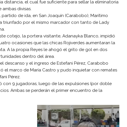
a distancia, el cual fue suficiente para sellar la eliminatoria
e ambas divisas.
l partido de ida, en San Joaquín (Carabobo), Marítimo
a triunfado por el mismo marcador con tanto de Lady
na.
ste cotejo, la portera visitante, Adanayka Blanco, impidió
uatro ocasiones que las chicas Rojiverdes aumentaran la
ta. A la propia Reyes le ahogó el grito de gol en dos
tunidades dentro del área.
 el descanso y el ingreso de Estefani Pérez, Carabobo
ó el marco de María Castro y pudo inquietar con remates
fani Pérez.
ó con 9 jugadoras, luego de las expulsiones (por doble
acios. Ambas se perderán el primer encuentro de la