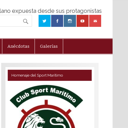
olano expuesta desde sus protagonistas
Anécdotas
Galerías
Homenaje del Sport Marítimo