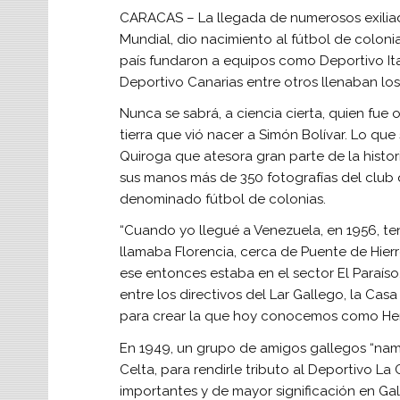
CARACAS – La llegada de numerosos exiliado
Mundial, dio nacimiento al fútbol de coloni
país fundaron a equipos como Deportivo Ital
Deportivo Canarias entre otros llenaban los 
Nunca se sabrá, a ciencia cierta, quien fue 
tierra que vió nacer a Simón Bolívar. Lo q
Quiroga que atesora gran parte de la histori
sus manos más de 350 fotografías del club
denominado fútbol de colonias.
“Cuando yo llegué a Venezuela, en 1956, te
llamaba Florencia, cerca de Puente de Hier
ese entonces estaba en el sector El Paraís
entre los directivos del Lar Gallego, la Ca
para crear la que hoy conocemos como He
En 1949, un grupo de amigos gallegos “nam
Celta, para rendirle tributo al Deportivo La
importantes y de mayor significación en Gal