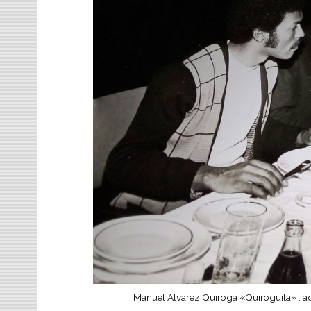
Manuel Alvarez Quiroga «Quiroguita» , a