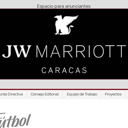
Espacio para anunciantes:
unta Directiva
Consejo Editorial
Equipo de Trabajo
Proyectos
Venezuela Futbo