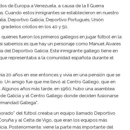
s de Europa a Venezuela, a causa de la II Guerra
as. Cuando estos inmigrantes se establecieron en nuestro
ia, Deportivo Galicia, Deportivo Portugués, Unión
graderíos criollos en los 40 y 50.
o quiénes fueron los primeros gallegos en jugar fútbol en la
ue sí sabemos es que hay un personaje como Manuel Alvares
a del Deportivo Galicia. Este inmigrante gallego tiene en
 que representaba a la comunidad española durante el
nía 20 años en ese entonces y vivía en una pensión que se
ro. Un amigo fue que me llevó al Centro Gallego, que en
o. Algunos años más tarde, en 1960, hubo una asamblea
sa de Galicia y el Centro Gallego donde deciden fusionarse
rmandad Gallega”.
orado” del fútbol creaba un equipo llamado Deportivo
 Coruña y al Celta de Vigo, que eran los equipos más
icia. Posteriormente, viene la parte más importante del