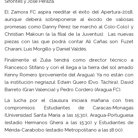
Sifontes y José Peraza.
El Zamora FC aspira reeditar el éxito del Apertura-2018,
aunque deberá sobreponerse al éxodo de valiosas
promesas como Danny Pérez (se marchó al Colo-Colo) y
Christian Makoun (a la filial de la Juventus). Las nuevas
piezas con las que podrá contar Alí Cañas son: Fuzet
Charani, Luis Morgillo y Daniel Valdés.
Finalmente el Zulia tendrá como director técnico a
Francesco Stifano y con el llega a la tierra del sol amado
Kenny Romero (proveniente del Aragua). Ya no están con
la institución negriazul: Edwin Quero (Dvo. Táchira), David
Barreto (Gran Valencia) y Pedro Cordero (Aragua FC).
La lucha por el clausura iniciará mañana con tres
compromisos: Estudiantes de Caracas-Monagas
(Universidad Santa María a las 15:30), Aragua-Portuguesa
(estadio Hermanos Ghersi a las 15:30) y Estudiantes de
Mérida-Carabobo (estadio Metropolitano a las 18:00).