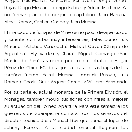
Vargas, Luis Martell, Giancarlo Schiavone, Jorge “zurdo”
Rojas, Diego Meleán, Rodrigo Febres y Adrián Martínez. Ya
no forman parte del conjunto capitalino: Juan Barrena,
Alexis Ramos, Cristian Cangá y Juan Medina.
El mercado de fichajes de Mineros no pasó desapercibido
y cuenta con altas muy interesantes, tales como Luis
Martínez (Atlético Venezuela), Michael Covea (Olimpo de
Argentina), Ely Valderrey (Lara), Miguel Camargo (San
Martín de Perú); asimismo pudieron contratar a Edgar
Pérez del Chicó FC de segunda división. Las bajas de los
sureños fueron: Yaimil Medina, Roderick Perozo, Luis
Romero, Charlis Ortiz, Argenis Gómez y Williams Arismendi.
Por su parte el actual monarca de la Primera División, el
Monagas, también movió sus fichas con miras a mejorar
su actuación del Torneo Apertura. Para este semestre los
guerreros de Guarapiche contarán con los servicios del
director técnico José Manuel Rey que toma el lugar de
Johnny Ferreira. A la ciudad oriental llegaron los