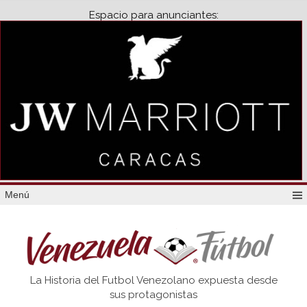
Espacio para anunciantes:
Menú
Venezuela
La Historia del Futbol Venezolano expuesta desde
Futbol
sus protagonistas