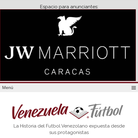
Espacio para anunciantes:
Menú
Venezuela
La Historia del Futbol Venezolano expuesta desde
Futbol
sus protagonistas