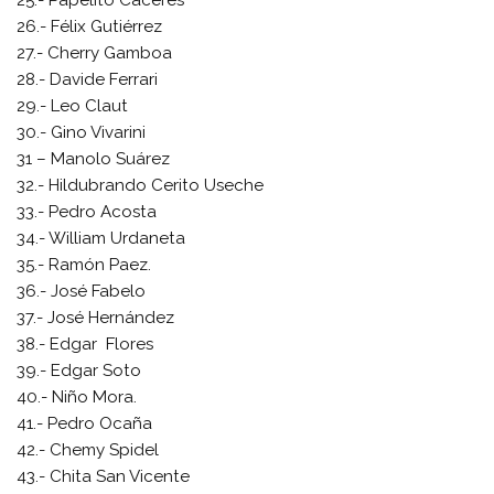
25.- Papelito Cáceres
26.- Félix Gutiérrez
27.- Cherry Gamboa
28.- Davide Ferrari
29.- Leo Claut
30.- Gino Vivarini
31 – Manolo Suárez
32.- Hildubrando Cerito Useche
33.- Pedro Acosta
34.- William Urdaneta
35.- Ramón Paez.
36.- José Fabelo
37.- José Hernández
38.- Edgar Flores
39.- Edgar Soto
40.- Niño Mora.
41.- Pedro Ocaña
42.- Chemy Spidel
43.- Chita San Vicente