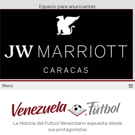
Espacio para anunciantes:
Menú
Venezuela
La Historia del Futbol Venezolano expuesta desde
Futbol
sus protagonistas