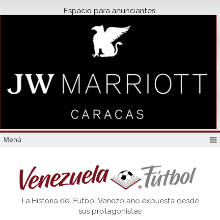
Espacio para anunciantes:
Menú
Venezuela
La Historia del Futbol Venezolano expuesta desde
Futbol
sus protagonistas