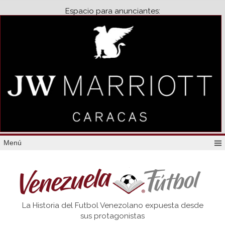
Espacio para anunciantes:
Menú
Venezuela
La Historia del Futbol Venezolano expuesta desde
Futbol
sus protagonistas