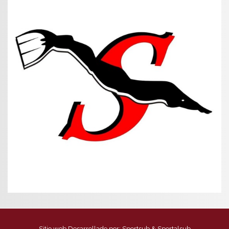
Sitio web Desarrollado por:
Sportsub & Sportalsub