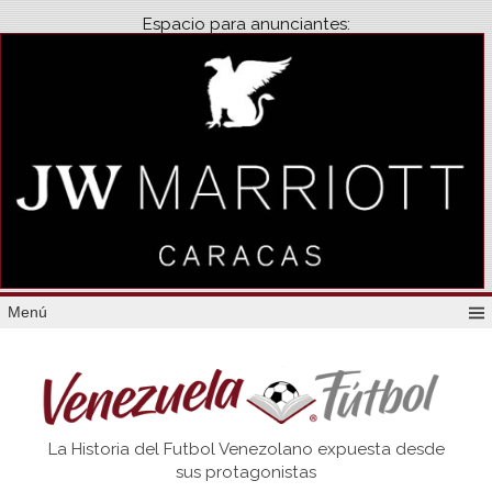
Espacio para anunciantes:
Menú
Venezuela
La Historia del Futbol Venezolano expuesta desde
Futbol
sus protagonistas