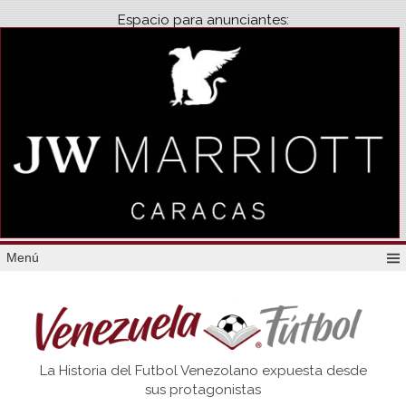
Espacio para anunciantes:
Menú
Venezuela
La Historia del Futbol Venezolano expuesta desde
Futbol
sus protagonistas