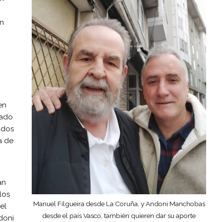
n
en
mado
ados
a de
an
los
Manuel Filgueira desde La Coruña, y Andoni Manchobas
el
desde el país Vasco, también quieren dar su aporte
doni