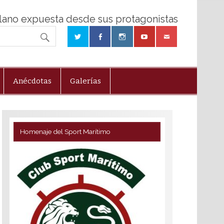
olano expuesta desde sus protagonistas
Anécdotas
Galerías
Homenaje del Sport Marítimo