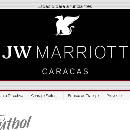
Espacio para anunciantes:
unta Directiva
Consejo Editorial
Equipo de Trabajo
Proyectos
Venezuela Futbo