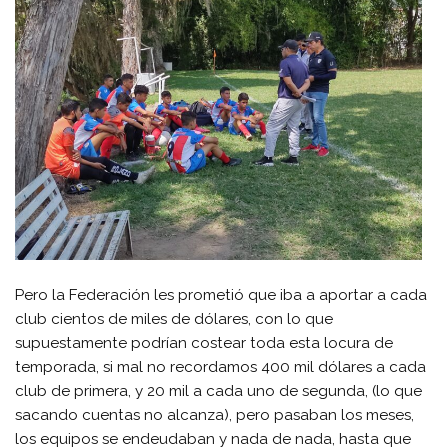
Pero la Federación les prometió que iba a aportar a cada
club cientos de miles de dólares, con lo que
supuestamente podrían costear toda esta locura de
temporada, si mal no recordamos 400 mil dólares a cada
club de primera, y 20 mil a cada uno de segunda, (lo que
sacando cuentas no alcanza), pero pasaban los meses,
los equipos se endeudaban y nada de nada, hasta que