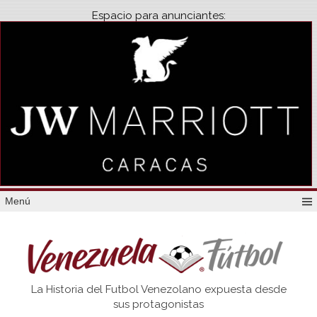
Espacio para anunciantes:
Menú
Venezuela
La Historia del Futbol Venezolano expuesta desde
Futbol
sus protagonistas