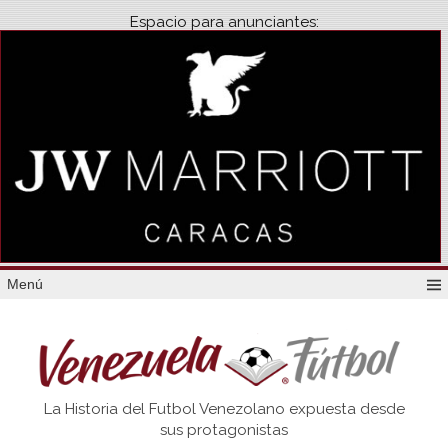
Espacio para anunciantes:
Menú
Venezuela
La Historia del Futbol Venezolano expuesta desde
Futbol
sus protagonistas