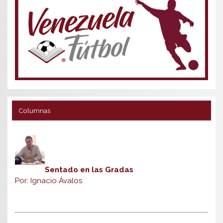
Columnas
Sentado en las Gradas
Por: Ignacio Ávalos