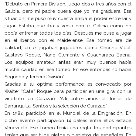
“Debuto en Primera División, juego dos o tres años con el
Galicia, pero mi padre quería que yo me graduara. Esa
situación, me puso muy cuesta arriba el poder entrenar y
jugar. Estaba que iba y venía con el Galicia como no
podía entrenar todos los días. Después me puse a jugar
en el Iberico con el Maiderense. Ese torneo era de
calidad, en el jugaban jugadores como Cheché Vidal,
Gustavo Roque, Nano Clemente y Guacharaca Baena.
Los equipos amateur antes eran muy buenos había
mucha calidad en ese torneo. En ese entonces no había
Segunda y Tercera División”.
Gracias a su optima performance, es convocado por
Walter “Cata” Roque para participar en una gira con la
vinotinto en Curazao. “Allí enfrentamos al Junior de
Barranquilla, Santos y la selección de Curazao”
En 1982, participó en el Mundial de la Emigración. En
dicho evento participaron 14 paÍses entre ellos estaba
Venezuela. Ese torneo tenía una regla: los participantes
tenían que ser hijos, nietos o bisnietos de españoles. En