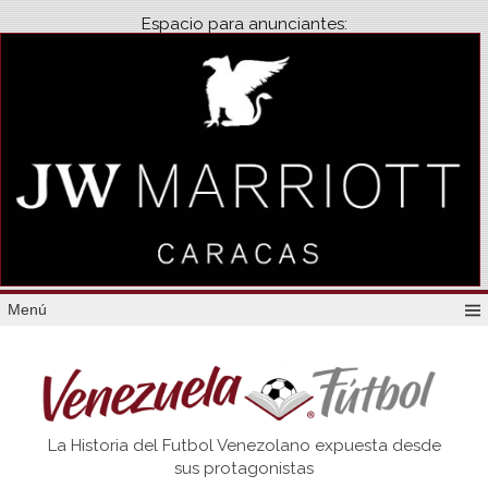
Espacio para anunciantes:
Menú
Venezuela
La Historia del Futbol Venezolano expuesta desde
Futbol
sus protagonistas