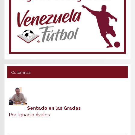
Columnas
Sentado en las Gradas
Por: Ignacio Ávalos