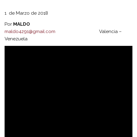
1 de Marzo de 2018
Por
MALDO
maldo4291@gmail.com
Valencia –
Venezuela