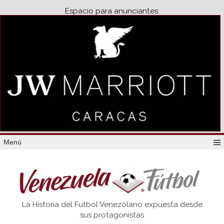
Espacio para anunciantes:
Menú
Venezuela
La Historia del Futbol Venezolano expuesta desde
Futbol
sus protagonistas