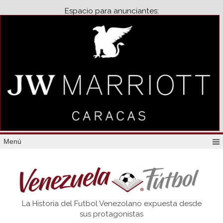
Espacio para anunciantes:
Menú
Venezuela
La Historia del Futbol Venezolano expuesta desde
Futbol
sus protagonistas