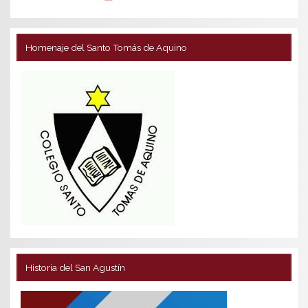
Homenaje del Santo Tomás de Aquino
Historia del San Agustín