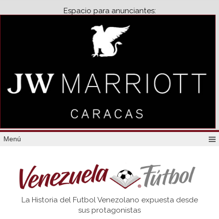
Espacio para anunciantes:
Menú
Venezuela
La Historia del Futbol Venezolano expuesta desde
Futbol
sus protagonistas