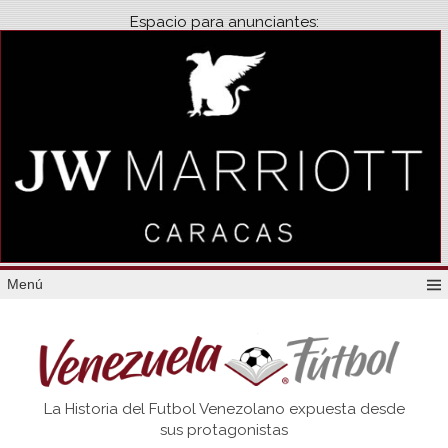
Espacio para anunciantes:
Menú
Venezuela
La Historia del Futbol Venezolano expuesta desde
Futbol
sus protagonistas