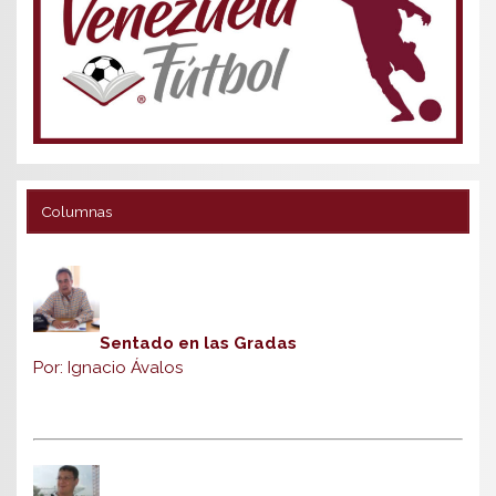
Columnas
Sentado en las Gradas
Por: Ignacio Ávalos