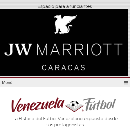
Espacio para anunciantes:
Menú
Venezuela
La Historia del Futbol Venezolano expuesta desde
Futbol
sus protagonistas