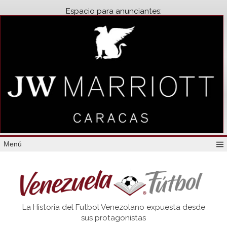
Espacio para anunciantes:
Menú
Venezuela
La Historia del Futbol Venezolano expuesta desde
Futbol
sus protagonistas