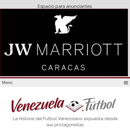
Espacio para anunciantes:
Menú
Venezuela
La Historia del Futbol Venezolano expuesta desde
Futbol
sus protagonistas