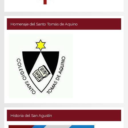
Homenaje del Santo Tomás de Aquino
Historia del San Agustín