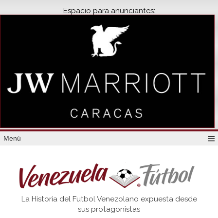
Espacio para anunciantes:
Menú
Venezuela
La Historia del Futbol Venezolano expuesta desde
Futbol
sus protagonistas