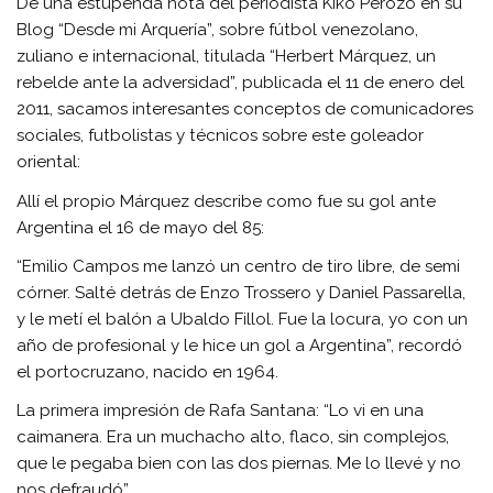
De una estupenda nota del periodista Kiko Perozo en su
Blog “Desde mi Arquería”, sobre fútbol venezolano,
zuliano e internacional, titulada “Herbert Márquez, un
rebelde ante la adversidad”, publicada el 11 de enero del
2011, sacamos interesantes conceptos de comunicadores
sociales, futbolistas y técnicos sobre este goleador
oriental:
Allí el propio Márquez describe como fue su gol ante
Argentina el 16 de mayo del 85:
“Emilio Campos me lanzó un centro de tiro libre, de semi
córner. Salté detrás de Enzo Trossero y Daniel Passarella,
y le metí el balón a Ubaldo Fillol. Fue la locura, yo con un
año de profesional y le hice un gol a Argentina”, recordó
el portocruzano, nacido en 1964.
La primera impresión de Rafa Santana: “Lo vi en una
caimanera. Era un muchacho alto, flaco, sin complejos,
que le pegaba bien con las dos piernas. Me lo llevé y no
nos defraudó”.