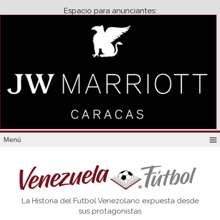
Espacio para anunciantes:
Menú
Venezuela
La Historia del Futbol Venezolano expuesta desde
Futbol
sus protagonistas