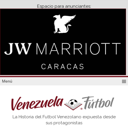
Espacio para anunciantes:
Menú
Venezuela
La Historia del Futbol Venezolano expuesta desde
Futbol
sus protagonistas