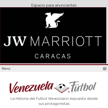
Espacio para anunciantes:
Menú
Venezuela
La Historia del Futbol Venezolano expuesta desde
Futbol
sus protagonistas