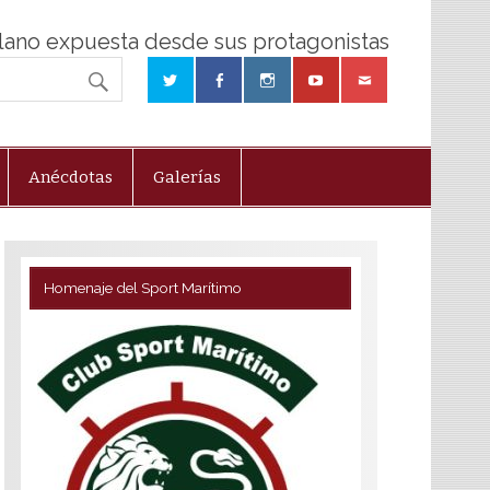
olano expuesta desde sus protagonistas
Anécdotas
Galerías
Homenaje del Sport Marítimo