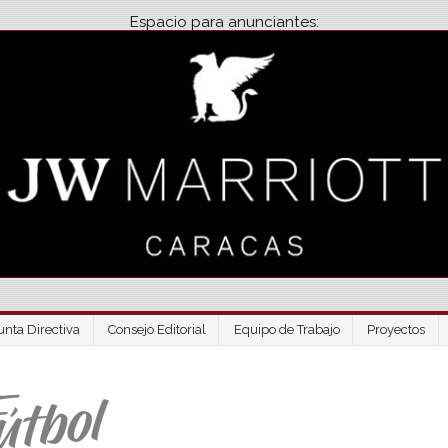
Espacio para anunciantes:
unta Directiva
Consejo Editorial
Equipo de Trabajo
Proyectos
Venezuela Futbo