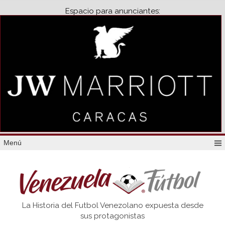
Espacio para anunciantes:
Menú
Venezuela
La Historia del Futbol Venezolano expuesta desde
Futbol
sus protagonistas