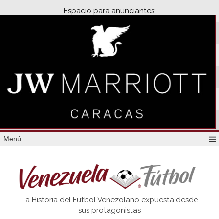
Espacio para anunciantes:
Menú
Venezuela
La Historia del Futbol Venezolano expuesta desde
Futbol
sus protagonistas