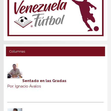
Columnas
Sentado en las Gradas
Por: Ignacio Ávalos