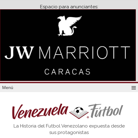
Espacio para anunciantes:
Menú
Venezuela
La Historia del Futbol Venezolano expuesta desde
Futbol
sus protagonistas