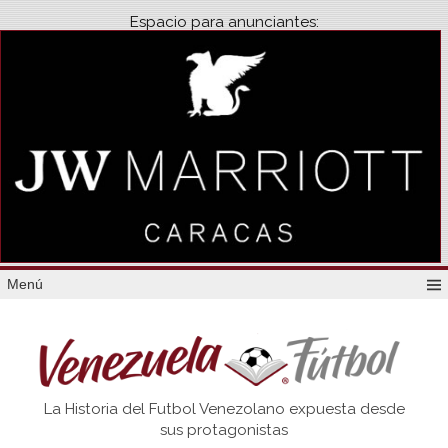
Espacio para anunciantes:
Menú
Venezuela
La Historia del Futbol Venezolano expuesta desde
Futbol
sus protagonistas